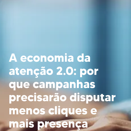
A economia da
atenção 2.0: por
que campanhas
precisarão disputar
menos cliques e
mais presença