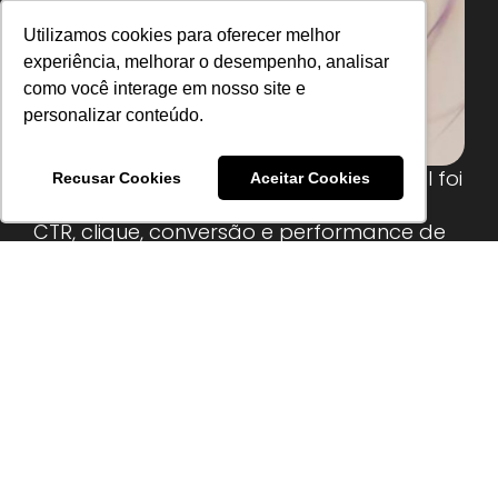
Utilizamos cookies para oferecer melhor
experiência, melhorar o desempenho, analisar
como você interage em nosso site e
personalizar conteúdo.
Durante muitos anos, o mercado digital foi
Recusar Cookies
Aceitar Cookies
guiado por métricas imediatistas:
CTR, clique, conversão e performance de
curto prazo.
Mas o excesso de anúncios, o aumento da
concorrência e a fragmentação do
consumo fizeram surgir um novo desafio:
a fadiga de atenção.
Hoje, o consumidor:
Ignora banners
Pula anúncios