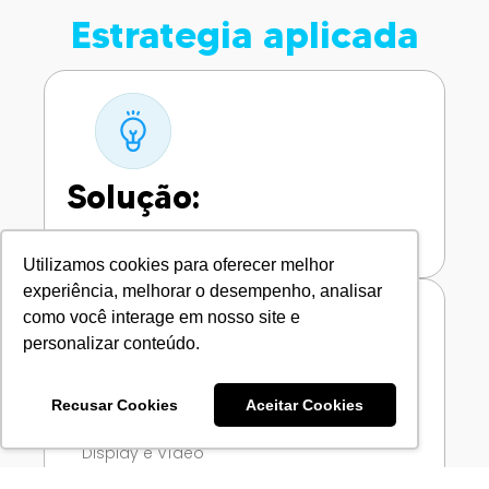
Estrategia aplicada
Solução:
App Behavior
Utilizamos cookies para oferecer melhor
experiência, melhorar o desempenho, analisar
como você interage em nosso site e
personalizar conteúdo.
Formatos:
Recusar Cookies
Aceitar Cookies
Display e Vídeo