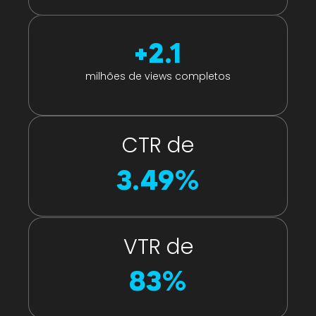
+
2.1
milhões de views completos
CTR de
3.49
%
VTR de
83
%