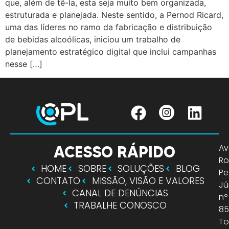
que, além de tê-la, esta seja muito bem organizada,
estruturada e planejada. Neste sentido, a Pernod Ricard,
uma das líderes no ramo da fabricação e distribuição
de bebidas alcoólicas, iniciou um trabalho de
planejamento estratégico digital que inclui campanhas
nesse […]
Av
ACESSO RÁPIDO
R
HOME
SOBRE
SOLUÇÕES
BLOG
Pe
CONTATO
MISSÃO, VISÃO E VALORES
Jú
CANAL DE DENÚNCIAS
nº
TRABALHE CONOSCO
85
To