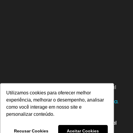
Entender a
análise de dados
é essencial
Utilizamos cookies para oferecer melhor
para acompanhar o desempenho de
experiência, melhorar o desempenho, analisar
uma campanha de
mídia programática
.
como você interage em nosso site e
Com o aumento da complexidade nas
personalizar conteúdo.
estratégias digitais,
saber interpretar
métricas e ajustar ações em tempo real
pode ser o diferencial para garantir o
Recusar Cookies
Aceitar Cookies