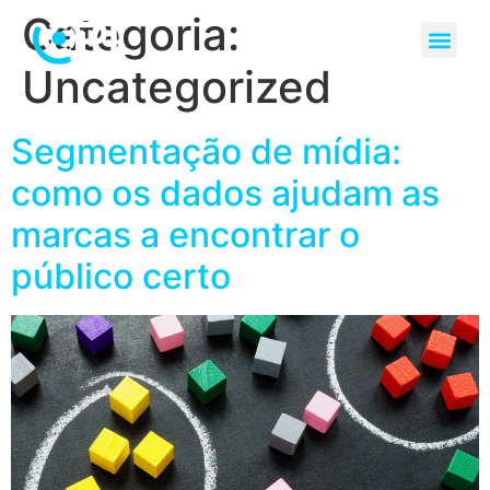
Categoria:
Uncategorized
Segmentação de mídia:
como os dados ajudam as
marcas a encontrar o
público certo