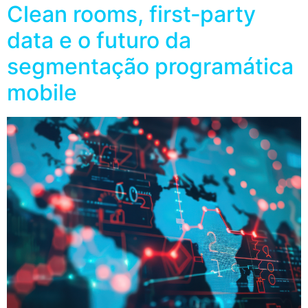
Clean rooms, first‑party
data e o futuro da
segmentação programática
mobile