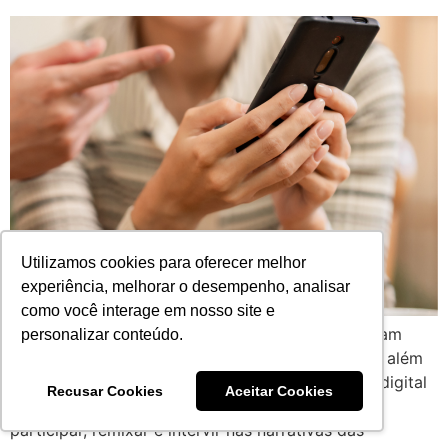
Utilizamos cookies para oferecer melhor
experiência, melhorar o desempenho, analisar
como você interage em nosso site e
Introdução A forma como as marcas se comunicam
personalizar conteúdo.
com o público está mudando — e a mudança vai além
de formatos e plataformas. Em 2026, a geração digital
Recusar Cookies
Aceitar Cookies
não quer apenas assistir à publicidade: ela quer
participar, remixar e intervir nas narrativas das