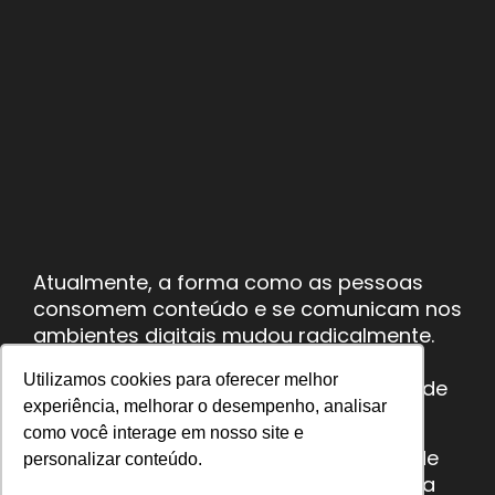
Atualmente, a forma como as pessoas
consomem conteúdo e se comunicam nos
ambientes digitais mudou radicalmente.
Para acompanhar essa tendência, é
Utilizamos cookies para oferecer melhor
preciso investir em uma sincronização de
experiência, melhorar o desempenho, analisar
campanha.
como você interage em nosso site e
O público moderno cada vez mais divide
personalizar conteúdo.
sua atenção entre muitas telas, desde a